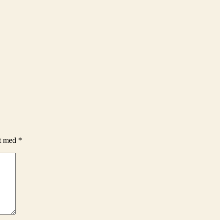
et med
*