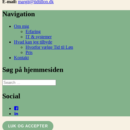
E-mail:
margit@tidtillon.dk
Navigation
Om mig
Erfaring
IT & systemer
Hvad kan jeg tilbyde
Hvorfor vælge Tid til Løn
Pris
Kontakt
Søg på hjemmesiden
Search
SEARCH
for:
Social
Facebook
LinkedIn