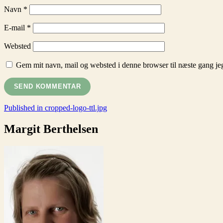
Navn
*
E-mail
*
Websted
Gem mit navn, mail og websted i denne browser til næste gang j
Indlægsnavigation
Published in
cropped-logo-ttl.jpg
Margit Berthelsen