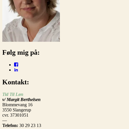
Følg mig på:
Facebook
LinkedIn
Kontakt:
Tid Til Løn
v/ Margit Berthelsen
Blommevang 16
3550 Slangerup
cvr. 37301051
—
Telefon:
30 29 23 13