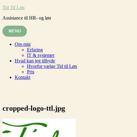
Skip
Tid Til Løn
to
Assistance til HR- og løn
content
MENU
Om mig
Erfaring
IT & systemer
Hvad kan jeg tilbyde
Hvorfor vælge Tid til Løn
Pris
Kontakt
cropped-logo-ttl.jpg