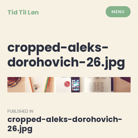
Skip
to
Tid Til Løn
MENU
content
cropped-aleks-
dorohovich-26.jpg
Indlægsnavigation
PUBLISHED IN
cropped-aleks-dorohovich-
26.jpg