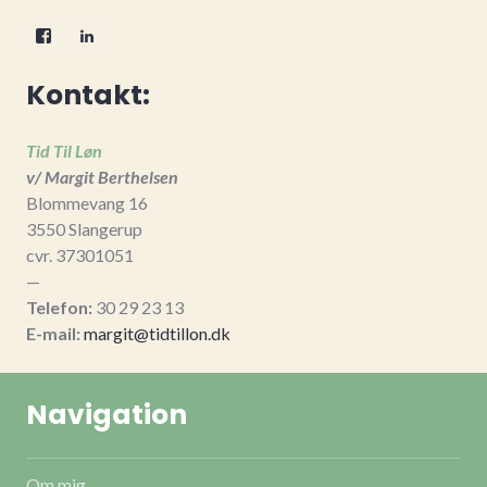
Facebook
LinkedIn
Kontakt:
Tid Til Løn
v/ Margit Berthelsen
Blommevang 16
3550 Slangerup
cvr. 37301051
—
Telefon:
30 29 23 13
E-mail:
margit@tidtillon.dk
Navigation
Om mig