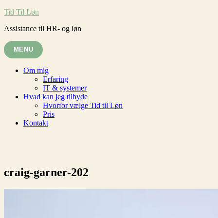
Skip
Tid Til Løn
to
Assistance til HR- og løn
content
MENU
Om mig
Erfaring
IT & systemer
Hvad kan jeg tilbyde
Hvorfor vælge Tid til Løn
Pris
Kontakt
craig-garner-202