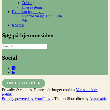
Erfaring
IT & systemer
Hvad kan jeg tilbyde
Hvorfor vælge Tid til Løn
Pris
Kontakt
Søg på hjemmesiden
Search
SEARCH
for:
Social
Facebook
LinkedIn
Privatliv & cookies. Denne side bruger cookies
Vores cookies
politik
Proudly powered by WordPress
/
Theme: Shoreditch by
Automattic
.