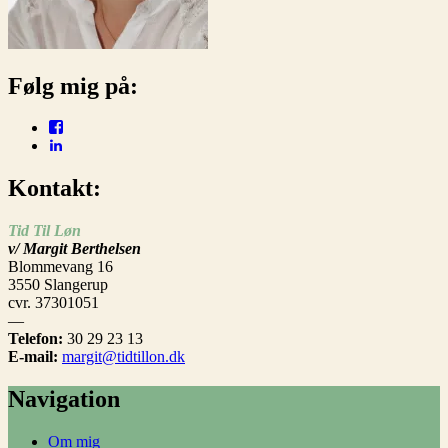
Følg mig på:
Facebook
LinkedIn
Kontakt:
Tid Til Løn
v/ Margit Berthelsen
Blommevang 16
3550 Slangerup
cvr. 37301051
—
Telefon:
30 29 23 13
E-mail:
margit@tidtillon.dk
Navigation
Om mig